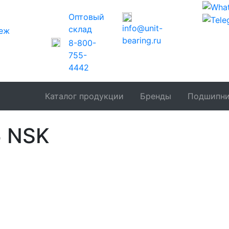
Оптовый
info@unit-
склад
еж
bearing.ru
8-800-
755-
4442
Каталог продукции
Бренды
Подшипн
5 NSK